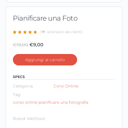
Pianificare una Foto
(
recensioni dei clienti)
17
Valutato
17
4.88
su 5 su
Il
Il
€
19,00
€
9,00
base di
recensioni
prezzo
prezzo
originale
attuale
Aggiungi al carrello
era:
è:
€19,00.
€9,00.
SPECS
Categoria:
Corsi Online
Tag:
corso online pianificare una fotografia
Brand:
WeShoot