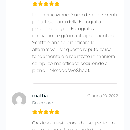
Valutato
5
La Pianificazione è uno degli elementi
su 5
più affascinanti della Fotografia
perché obbliga il Fotografo a
immaginare già in anticipo il punto di
Scatto e anche pianificare le
alternative. Per questo reputo corso
fondamentale e realizzato in maniera
semplice ma efficace seguendo a
pieno il Metodo WeShoot.
mattia
Giugno 10, 2022
Recensore
Valutato
5
Grazie a questo corso ho scoperto un
su 5
nuovo mondo! ora guardo tutto