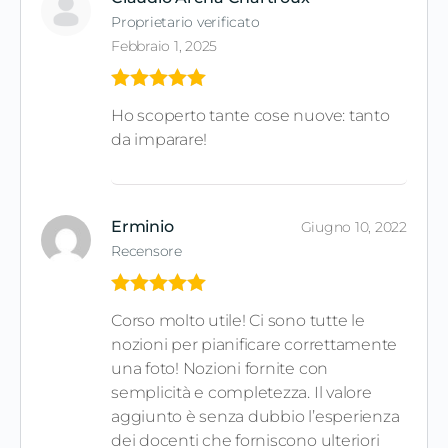
Proprietario verificato
Febbraio 1, 2025
Valutato
5
Ho scoperto tante cose nuove: tanto
su 5
da imparare!
Erminio
Giugno 10, 2022
Recensore
Valutato
5
Corso molto utile! Ci sono tutte le
su 5
nozioni per pianificare correttamente
una foto! Nozioni fornite con
semplicità e completezza. Il valore
aggiunto è senza dubbio l’esperienza
dei docenti che forniscono ulteriori