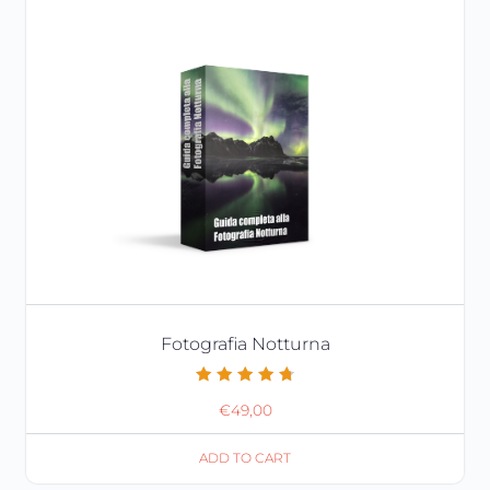
Fotografia Notturna
Valutato
€
49,00
4.86
su 5
ADD TO CART