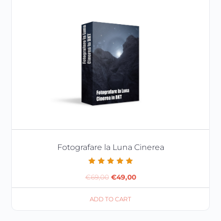
Fotografare la Luna Cinerea
Valutato
Il
Il
€
69,00
€
49,00
5.00
su 5
prezzo
prezzo
ADD TO CART
originale
attuale
era:
è: