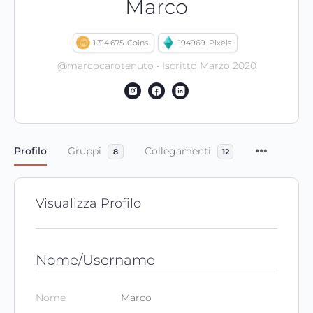
Marco
1.314.675
Coins
194969
Pixels
@marcocarotenuto
•
Iscritto Marzo 2020
Profilo
Gruppi
Collegamenti
8
12
Visualizza Profilo
Nome/Username
Nome
Marco