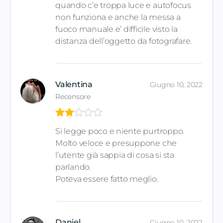
quando c’e troppa luce e autofocus
non funziona e anche la messa a
fuoco manuale e’ difficile visto la
distanza dell’oggetto da fotografare.
Valentina
Giugno 10, 2022
Recensore
Valut
Si legge poco e niente purtroppo.
ato
2
Molto veloce e presuppone che
su
5
l’utente già sappia di cosa si sta
parlando.
Poteva essere fatto meglio.
Daniel
Giugno 10, 2022