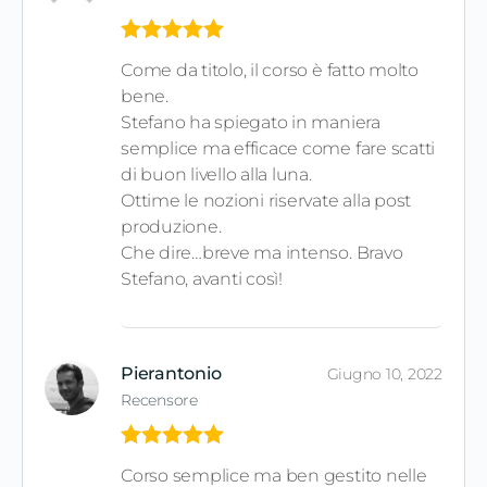
Valutato
5
Come da titolo, il corso è fatto molto
su 5
bene.
Stefano ha spiegato in maniera
semplice ma efficace come fare scatti
di buon livello alla luna.
Ottime le nozioni riservate alla post
produzione.
Che dire…breve ma intenso. Bravo
Stefano, avanti così!
Pierantonio
Giugno 10, 2022
Recensore
Valutato
5
Corso semplice ma ben gestito nelle
su 5